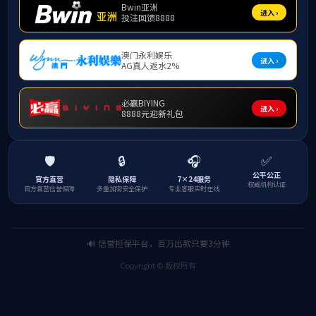
太阳网集团tcy8722集团已连续4年派出青年志愿者参
加毛主席纪念堂志愿服务，展现了市属国企的责任和担
当。
返回顶部
特别是2023年国庆节前夕，69名北化青年志愿者们
不畏烈日酷暑，不惧疾风骤雨，心怀使命和责任为前来瞻