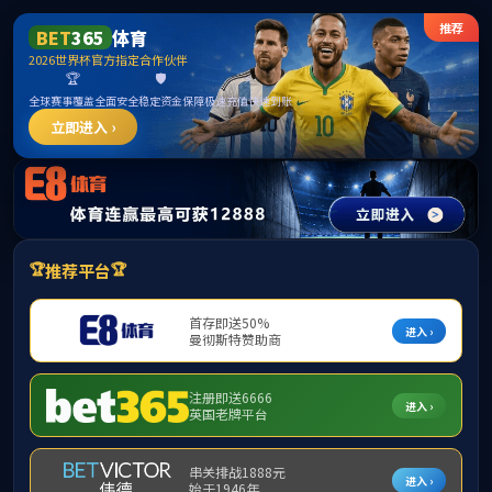
党的建设
Party building
党建工作
群众工作
监督曝光
你好，团代会
发布时间：2024-07-03 浏览次数：
985次
青春书写梦想，奋斗成就未来。在共青团太阳网集团
tcy8722第四次代表大会即将召开之际，集团基层团干部
纷纷献上心中寄语，以逐梦青春、奋勇前行的斗志，砥砺