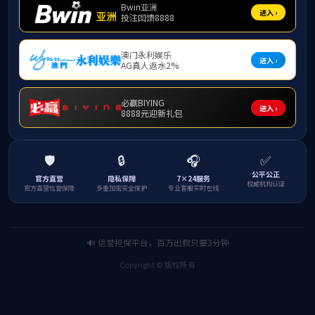
“怀抱梦想又脚踏实地，敢想敢为又善作善成”。我们
这一代青年生逢其时，施展才干的舞台无比广阔，我们将
立志做有理想、敢担当、能吃苦、肯奋斗的新时代好青
年,在平凡的工作中成就不平凡的事业，在平凡的岗位中
作出不平凡的成绩。用青春的激情为团旗增辉，用青年的
活力给团徽添彩，用实际行动去践行属于我们的青春梦！
总部团支部聚焦集团总部职能定位，积极动员总部团