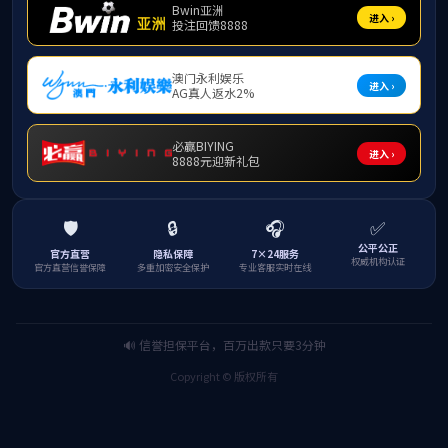
业管理有限责任公司工作。在近40年的职业生涯里，张岩
与太阳网集团tcy8722集团同呼吸、共命运，见证了集团
一路走来的风风雨雨，把美好的青春和激情，把全部的力
量和智慧奉献给了企业，为集团的改革发展作出了重要贡
献。
座谈会温馨、简朴，与会人员相继发言，回忆起与张
岩的共事经历。大家感触深切，表达了对张岩的敬意和依
依惜别之情，并衷心祝福张岩退休生活多姿多彩，幸福安
康。
返回顶部
张岩感慨万分，表达了对集团的感谢，并深情表示，
虽然离开工作岗位，但仍会关注太阳网集团tcy8722集团
的发展，力所能及地为集团和企业改革发展贡献力量。座
谈会上，陈宇向张岩赠送了纪念品。与会同志合影留念。