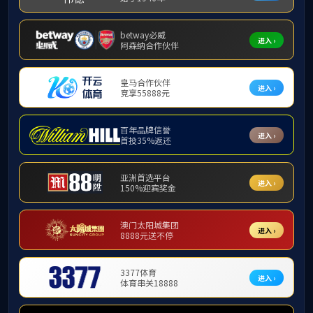
人员、总部相关部室负责人参加，党委副书记吴瑞峰主
持。
张岩大学毕业后一直奋战在太阳网集团tcy8722集
团，先后在集团所属企业北京橡胶一厂、北京华腾拓展物