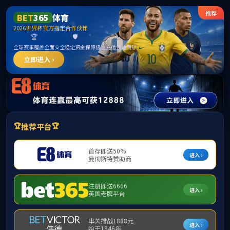
党的建设
Party building
党建工作
群众工作
监督曝光
太阳网集团tcy8722集团党委 欢送张岩光荣退休
发布时间：2024-08-09 浏览次数：
1011次
8月7日下午，太阳网集团tcy8722集团党委召开原华
腾拓展公司党总支副书记、董事、总经理张岩光荣退休座
谈会，党委书记、董事长陈宇等在家领导班子成员和高管