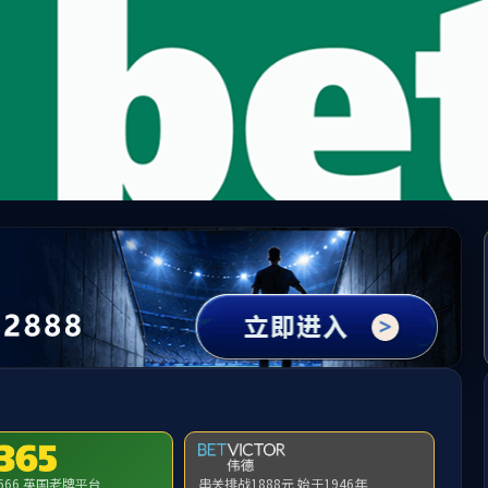
搜索
首页
关于我们
新闻资讯
业务
tcy8722集团党委 看望慰问在毛主席纪念堂志愿服务
发布时间：2025-05-28 浏览次数：
566次