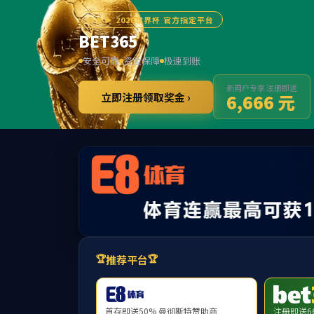
党的建设
Party building
太阳网集团