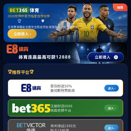
党的建设
Party building
党建工作
群众工作
监督曝光
喜报 全国级技能竞赛斩获殊荣
发布时间：2025-12-03 浏览次数：
117次