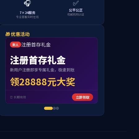
化实厂与大郊亭社区合作，对原所属化