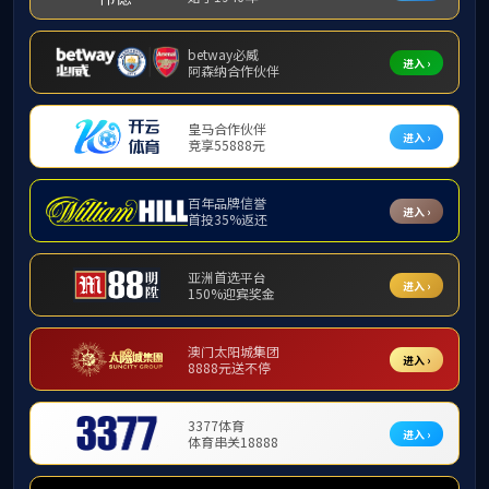
集团总部党委第五党支部在多年的支部建设中确立
了'凝聚支部力量、领航企业发展'的支部建设理念，全力
推进党建工作与业务工作'双融合'、'双促进'。