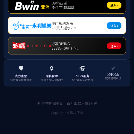
集团总部党委第五党支部由总部规划发展部、创新研
究院、技术部、企业运行部、信息化部等5个部室的11名
党员同志组成，设2个党小组，支部党员所在部室涵盖集
团规划管理、创新发展、技术把关、运行调度、信息化建
设等职责。