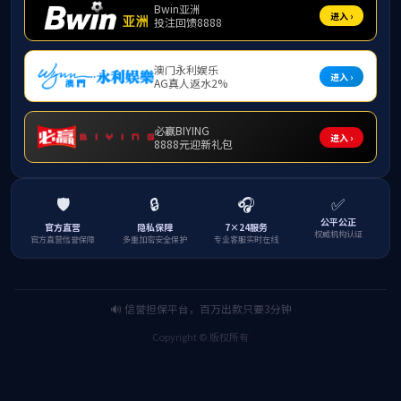
代表荣光：
郝永刚是技师学院数控系教师、学院第一党支部书
记、一体化课程负责人，高级讲师、高级技师。2019年