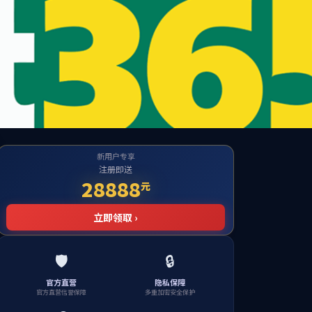
中国·太阳集团(tcy8722·官方网站)SunCityGroup|欢迎莅临
领域
党的建设
老太阳集团tcy8722网站
人力资源
信息公开
党建工作
群众工作
监督曝光