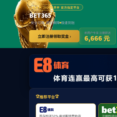
党的建设
Party building