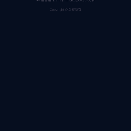
特色品牌党支部创建工作是今年太阳网集团tcy8722集团40
各基层党支部积极创建，取得了良好的效果，每个授牌的党支部
工作要久久为功，建立长效机制。被授牌的党支部要发挥好示范
8722集团基层党建工作不断提升、全面过硬。