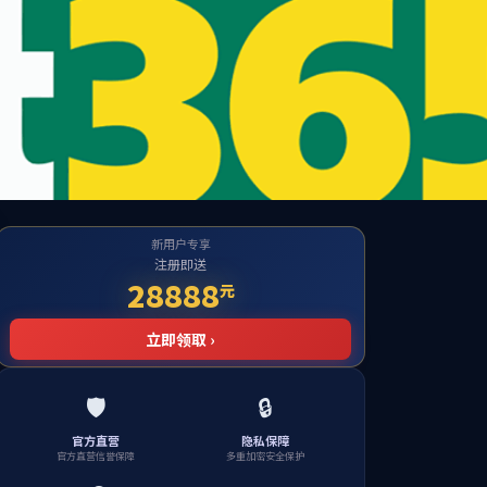
中国·太阳集团(tcy8722·官方网站)SunCityGroup|欢迎莅临
领域
党的建设
老太阳集团tcy8722网站
人力资源
信息公开
党建工作
群众工作
监督曝光
开讲