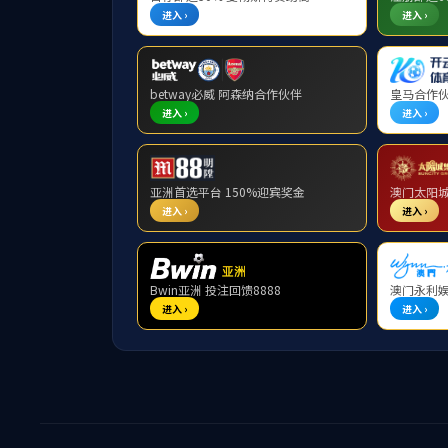
为进一步落实习近平总书记关于国
促进子企业董事会规范建设和有效运作，
监事履职能力提升系列讲堂”并于近期举