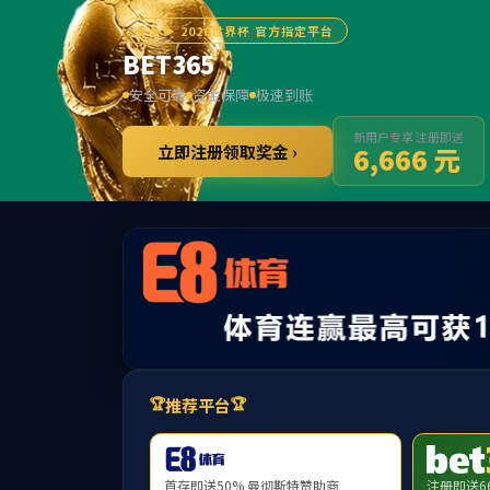
党的建设
Party building
太