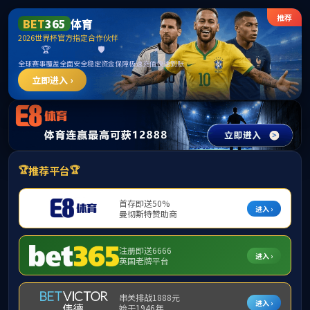
党的建设
Party building
党建工作
群众工作
监督曝光
主题教育在基层 走入红色基地 经受精神洗礼
发布时间：2023-06-17 浏览次数：
1214次
太阳网集团tcy8722集团学习贯彻习近平新时代中国
特色社会主义思想主题教育动员部署会召开以来，全系统
各单位党组织立即行动起来，牢牢把握主题教育总要求，