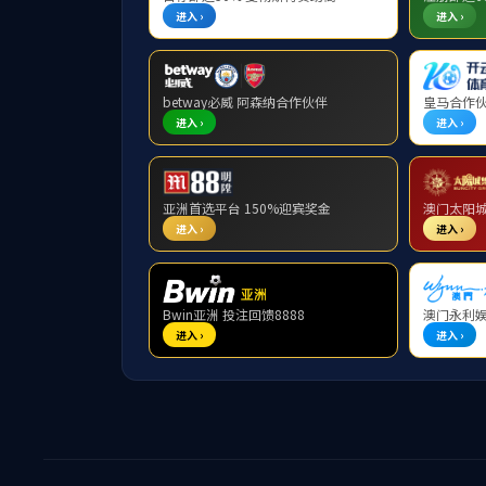
7月底，太阳网集团tcy8722
巡察情况。