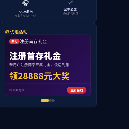
集团tcy8722集团领导班子成员纷
属国企，要紧紧围绕首都功能，紧密契
实现社会主义现代化做出化工集团独特
成员依次研讨发言。