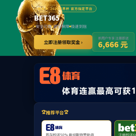
党的建设
Party building
太阳网集