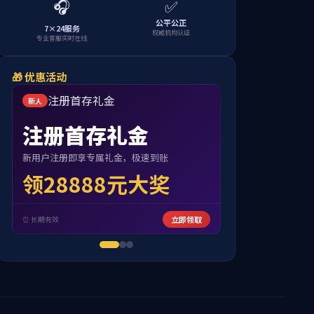
述北化人砥砺奋进故事，吐露对祖国母亲