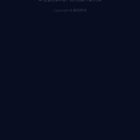
聚“三个北化”发展合力，奏响服务新时代首都发展的奋进强音，9月5
砺奋进‘231’ ‘三个北化’建新功”职工宣讲比赛。北京市国资委宣