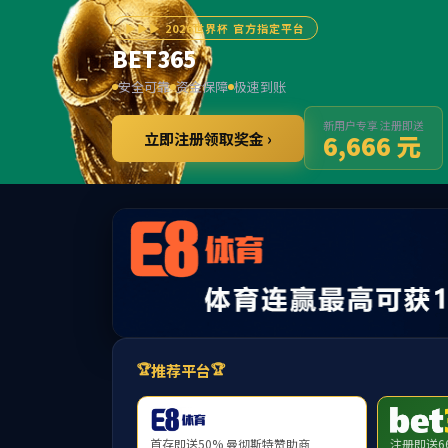
党的建设
Party building
太阳网集团tcy8722集团 讲