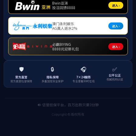
6月6日，太阳网集团tcy8722集团职工宣讲比赛预赛
激情开讲，由此拉开了 “我与‘三个北化’建设共成长”系列
活动的帷幕。
2024年7月19日，在太阳网集团tcy8722集团年中工
作会上，集团党委首次全面系统提出“三个北化”建设战略
方向，这是继2023年底集团工作会上提出“231”战略布局
后，集团党委审时度势，结合国情、市情及企业发展实
际，对“231”战略布局的进一步细化和延展，充分体现了
集团党委聚焦问题导向、目标导向和效果导向，与时俱进
的发展思想和务实作风。